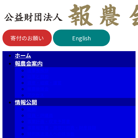
コ
ナ
ン
ビ
テ
ゲ
ン
ー
ツ
シ
寄付のお願い
English
へ
ョ
ス
ン
ホーム
キ
に
報農会案内
ッ
移
理事長挨拶
プ
動
沿革と目的
資産・組織・運営
報農後援会
アクセス
情報公開
定款
役員・評議員
事業計画・収支予算書
事業報告書・貸借対照表・財産目録
特例民法法人への該当性