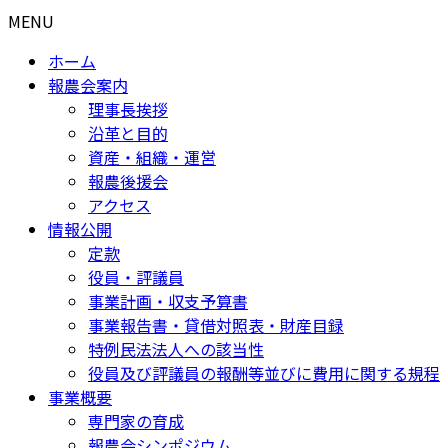
MENU
ホーム
報農会案内
理事長挨拶
沿革と目的
資産・組織・運営
報農後援会
アクセス
情報公開
定款
役員・評議員
事業計画・収支予算書
事業報告書・貸借対照表・財産目録
特例民法法人への該当性
役員及び評議員の報酬等並びに費用に関する規程
事業概要
専門家の育成
報農会シンポジウム